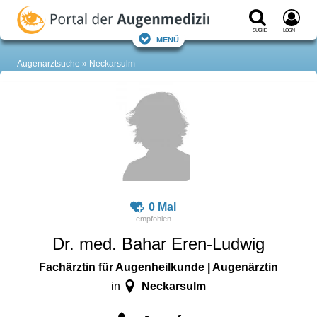
Suche
Login
Menü
Augenarztsuche
Neckarsulm
0 Mal
Dr. med. Bahar Eren-Ludwig
Fachärztin für Augenheilkunde | Augenärztin
Neckarsulm
in