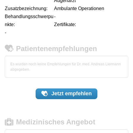
Augenarzt
Zusatzbezeichnung:
Ambulante Operationen
Behandlungsschwerpu
-
nkte:
Zertifikate:
-
Patientenempfehlungen
Es wurden noch keine Empfehlungen für Dr. med. Andreas Liermann
abgegeben.
Jetzt
empfehlen
Medizinisches Angebot