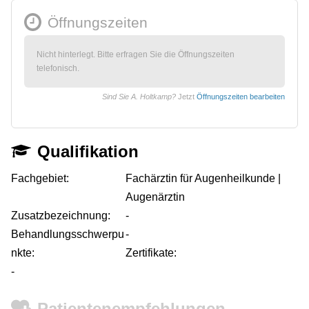
Öffnungszeiten
Nicht hinterlegt. Bitte erfragen Sie die Öffnungszeiten
telefonisch.
Sind Sie A. Holtkamp?
Jetzt
Öffnungszeiten bearbeiten
Qualifikation
Fachgebiet:
Fachärztin für Augenheilkunde |
Augenärztin
Zusatzbezeichnung:
-
Behandlungsschwerpu
-
nkte:
Zertifikate:
-
Patientenempfehlungen