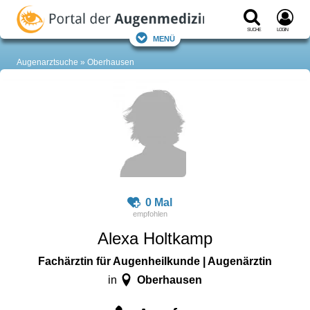
Suche
Login
Menü
Augenarztsuche
Oberhausen
0 Mal
Alexa Holtkamp
Fachärztin für Augenheilkunde | Augenärztin
Oberhausen
in