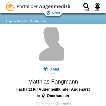
Suche
Login
Menü
Augenarztsuche
Oberhausen
0 Mal
Matthias Fangmann
Facharzt für Augenheilkunde | Augenarzt
Oberhausen
in
Gemeinschaftspraxis