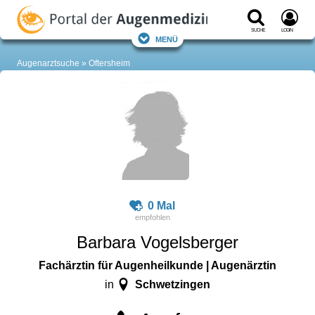
Suche
Login
Menü
Augenarztsuche
Oftersheim
0 Mal
Barbara Vogelsberger
Fachärztin für Augenheilkunde | Augenärztin
Schwetzingen
in