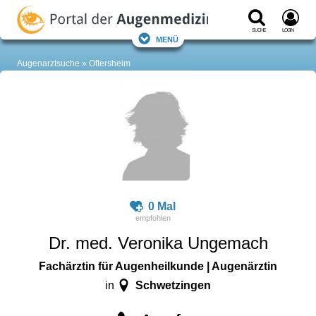
Suche
Login
Menü
Augenarztsuche
Oftersheim
0 Mal
Dr. med. Veronika Ungemach
Fachärztin für Augenheilkunde | Augenärztin
Schwetzingen
in