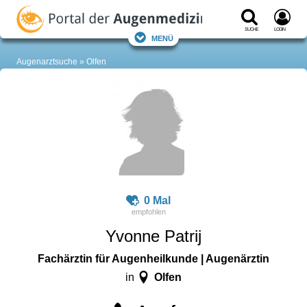
Suche
Login
Menü
Augenarztsuche
Olfen
0 Mal
Yvonne Patrij
Fachärztin für Augenheilkunde | Augenärztin
Olfen
in