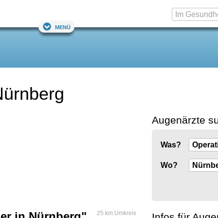
Menü
Nürnberg
Augenärzte s
Was?
Wo?
er in Nürnberg"
25 km Umkreis
Infos für Auge