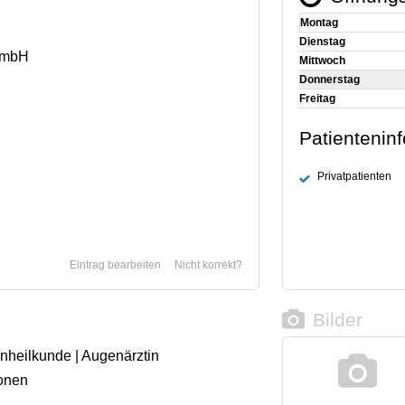
Montag
Dienstag
 GmbH
Mittwoch
Donnerstag
Freitag
Patientenin
Privatpatienten
Eintrag bearbeiten
Nicht korrekt?
Bilder
enheilkunde | Augenärztin
onen