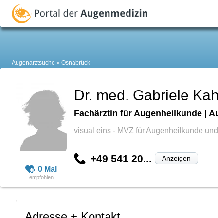
Augenarztsuche
Osnabrück
Dr. med. Gabriele Kah
Fachärztin für Augenheilkunde | A
visual eins - MVZ für Augenheilkunde u
+49 541 20...
Anzeigen
0 Mal
Adresse + Kontakt