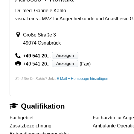
Dr. med. Gabriele Kahlo
visual eins - MVZ für Augenheilkunde und Anästhesie
Große Straße 3
49074 Osnabrück
Anzeigen
+49 541 20...
Anzeigen
+49 541 20...
(Fax)
Sind Sie Dr. Kahlo?
Jetzt
E-Mail + Homepage hinzufügen
Qualifikation
Fachgebiet:
Fachärztin für Aug
Zusatzbezeichnung:
Ambulante Operati
Behandlungsschwerpunkte:
-