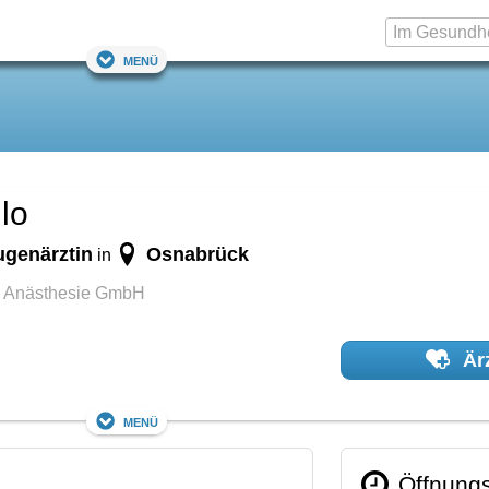
Menü
lo
ugenärztin
Osnabrück
in
nd Anästhesie GmbH
Ärz
Menü
Öffnungs