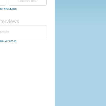
Noch keine Bilder
lder hinzufügen
nterviews
fentlicht
tikel verfassen