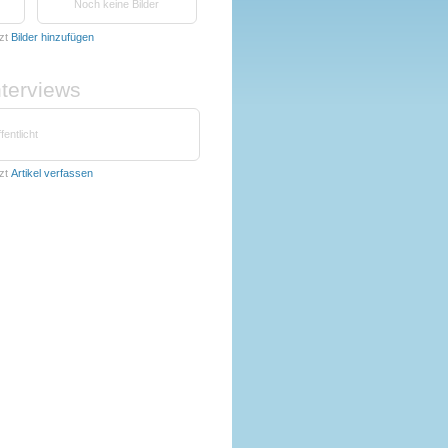
Noch keine Bilder
zt
Bilder hinzufügen
nterviews
fentlicht
zt
Artikel verfassen