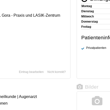
Montag
Dienstag
. Gora - Praxis und LASIK-Zentrum
Mittwoch
Donnerstag
Freitag
Patientenin
Privatpatienten
Eintrag bearbeiten
Nicht korrekt?
Bilder
heilkunde | Augenarzt
onen