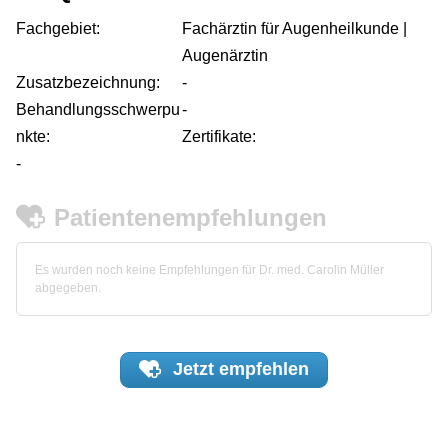
Fachgebiet:
Fachärztin für Augenheilkunde |
Augenärztin
Zusatzbezeichnung:
-
Behandlungsschwerpu
-
nkte:
Zertifikate:
-
Patientenempfehlungen
Es wurden noch keine Empfehlungen für Dr. med. Carolin Müller
abgegeben.
Jetzt
empfehlen