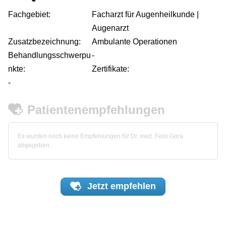
Fachgebiet:
Facharzt für Augenheilkunde |
Augenarzt
Zusatzbezeichnung:
Ambulante Operationen
Behandlungsschwerpu
-
nkte:
Zertifikate:
-
Patientenempfehlungen
Es wurden noch keine Empfehlungen für Dr. med. Felix Gora
abgegeben.
Jetzt
empfehlen