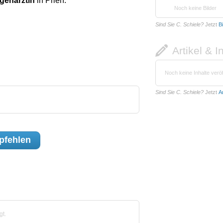
genärztin
in Prien.
Noch keine Bilder
Sind Sie C. Schiele?
Jetzt
B
Artikel & I
Noch keine Inhalte veröf
Sind Sie C. Schiele?
Jetzt
A
fehlen
gt.