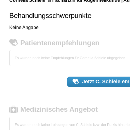
Cornelia Schiele
ist
Fachärztin für Augenheilkunde | Au
Behandlungsschwerpunkte
Keine Angabe
Patientenempfehlungen
Es wurden noch keine Empfehlungen für Cornelia Schiele abgegeben.
Jetzt
C. Schiele
emp
Medizinisches Angebot
Es wurden noch keine Leistungen von C. Schiele bzw. der Praxis hinterle