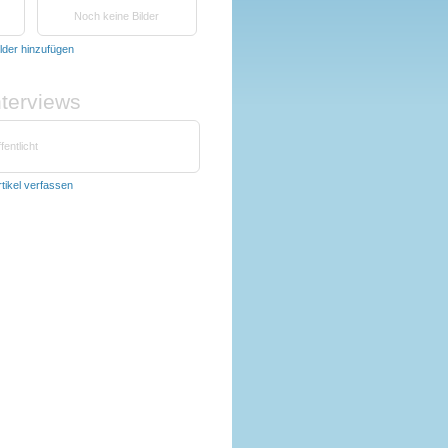
Noch keine Bilder
ilder hinzufügen
nterviews
fentlicht
rtikel verfassen