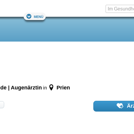
Menü
de | Augenärztin
Prien
in
Ärz