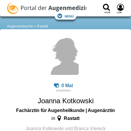
Suche
Login
Menü
Augenarztsuche
Rastatt
0 Mal
Joanna Kotkowski
Fachärztin für Augenheilkunde | Augenärztin
Rastatt
in
Joanna Kotkowski und Bianca Viereck