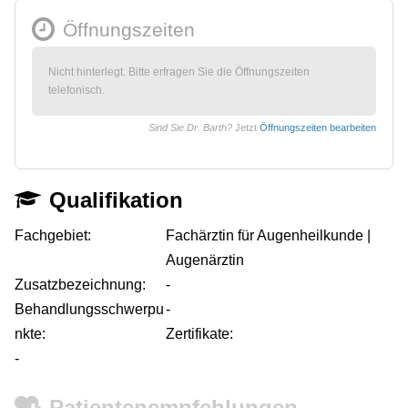
Öffnungszeiten
Nicht hinterlegt. Bitte erfragen Sie die Öffnungszeiten
telefonisch.
Sind Sie Dr. Barth?
Jetzt
Öffnungszeiten bearbeiten
Qualifikation
Fachgebiet:
Fachärztin für Augenheilkunde |
Augenärztin
Zusatzbezeichnung:
-
Behandlungsschwerpu
-
nkte:
Zertifikate:
-
Patientenempfehlungen