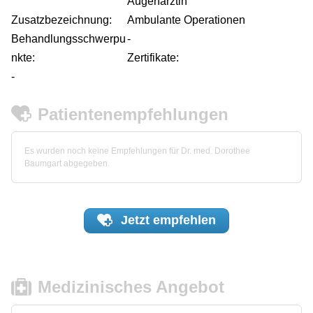
Augenärztin
Zusatzbezeichnung:
Ambulante Operationen
Behandlungsschwerpu
-
nkte:
Zertifikate:
-
Patientenempfehlungen
Es wurden noch keine Empfehlungen für Dr. med. Dorothee
Baumgart abgegeben.
Jetzt
empfehlen
Medizinisches Angebot