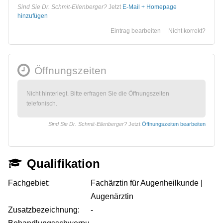
Sind Sie Dr. Schmit-Eilenberger?
Jetzt
E-Mail + Homepage
hinzufügen
Eintrag bearbeiten
Nicht korrekt?
Öffnungszeiten
Nicht hinterlegt. Bitte erfragen Sie die Öffnungszeiten
telefonisch.
Sind Sie Dr. Schmit-Eilenberger?
Jetzt
Öffnungszeiten bearbeiten
Qualifikation
Fachgebiet:
Fachärztin für Augenheilkunde |
Augenärztin
Zusatzbezeichnung:
-