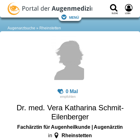
Suche
Login
Menü
Augenarztsuche
Rheinstetten
0 Mal
Dr. med. Vera Katharina Schmit-
Eilenberger
Fachärztin für Augenheilkunde | Augenärztin
Rheinstetten
in