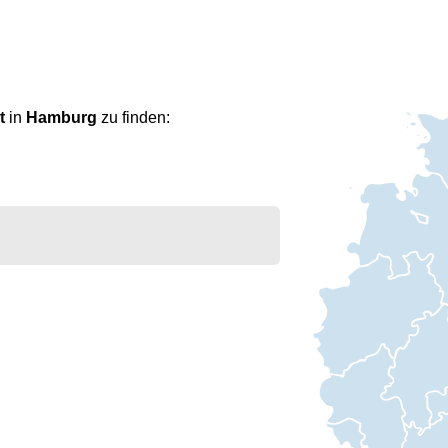
t
in
Hamburg
zu finden: