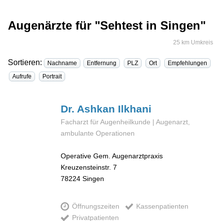
Augenärzte für "Sehtest in Singen"
25 km Umkreis
Sortieren:
Nachname
Entfernung
PLZ
Ort
Empfehlungen
Aufrufe
Portrait
Dr. Ashkan
Ilkhani
Facharzt für Augenheilkunde | Augenarzt,
ambulante Operationen
Operative Gem. Augenarztpraxis
Kreuzensteinstr. 7
78224
Singen
Öffnungszeiten
Kassenpatienten
Privatpatienten