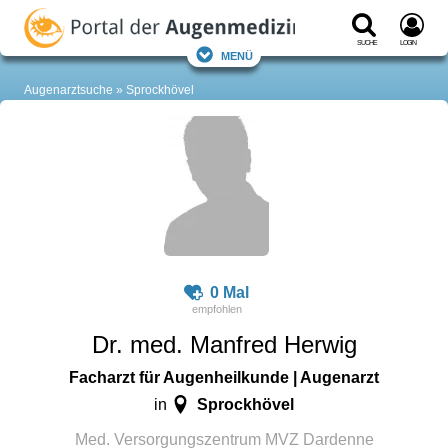
Suche
Login
Menü
Augenarztsuche
Sprockhövel
0 Mal
Dr. med. Manfred Herwig
Facharzt für Augenheilkunde | Augenarzt
Sprockhövel
in
Med. Versorgungszentrum MVZ Dardenne