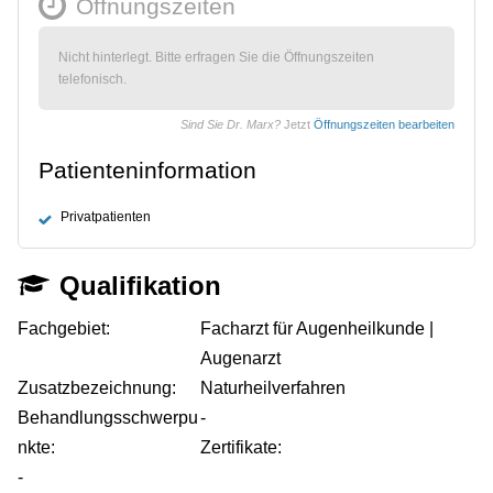
Öffnungszeiten
Nicht hinterlegt. Bitte erfragen Sie die Öffnungszeiten
telefonisch.
Sind Sie Dr. Marx?
Jetzt
Öffnungszeiten bearbeiten
Patienteninformation
Privatpatienten
Qualifikation
Fachgebiet:
Facharzt für Augenheilkunde |
Augenarzt
Zusatzbezeichnung:
Naturheilverfahren
Behandlungsschwerpu
-
nkte:
Zertifikate:
-