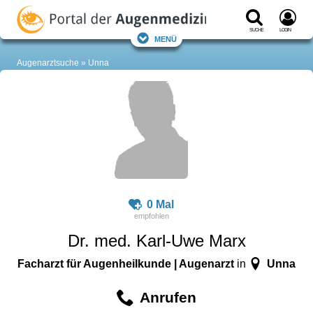
Suche
Login
Menü
Augenarztsuche
Unna
0 Mal
Dr. med. Karl-Uwe Marx
Facharzt für Augenheilkunde | Augenarzt
Unna
in
Anrufen