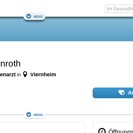
Menü
nroth
enarzt
Viernheim
in
Ar
Menü
Öffnungs