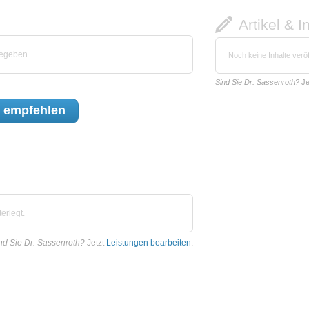
Artikel & I
gegeben.
Noch keine Inhalte veröf
Sind Sie Dr. Sassenroth?
Je
h
empfehlen
erlegt.
nd Sie Dr. Sassenroth?
Jetzt
Leistungen bearbeiten
.