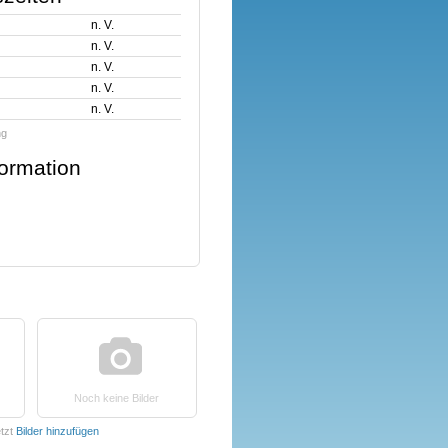
n. V.
n. V.
n. V.
n. V.
n. V.
ng
formation
Noch keine Bilder
tzt
Bilder hinzufügen