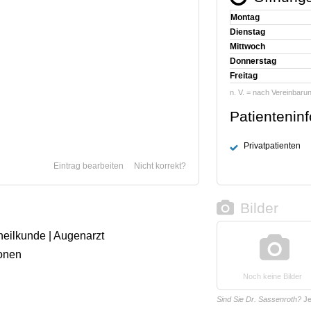
Montag
Dienstag
Mittwoch
Donnerstag
Freitag
n. V. = nach Vereinbaru
Patientenin
Privatpatienten
Eintrag bearbeiten
Nicht korrekt?
Bilder
heilkunde | Augenarzt
onen
Noch keine Bilder
Sind Sie Dr. Sassenroth?
Je