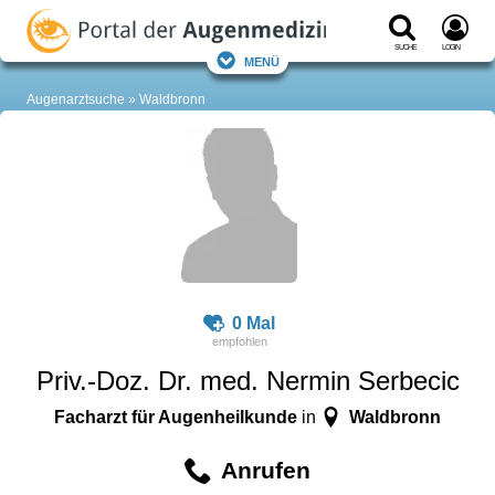
Suche
Login
Menü
Augenarztsuche
Waldbronn
0 Mal
Priv.-Doz. Dr. med. Nermin Serbecic
Facharzt für Augenheilkunde
Waldbronn
in
Anrufen