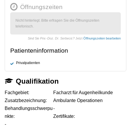
Öffnungszeiten
Nicht hinterlegt. Bitte erfragen Sie die Öffnungszeiten
telefonisch.
Sind Sie Priv.-Doz. Dr. Serbecic?
Jetzt
Öffnungszeiten bearbeiten
Patienteninformation
Privatpatienten
Qualifikation
Fachgebiet:
Facharzt für Augenheilkunde
Zusatzbezeichnung:
Ambulante Operationen
Behandlungsschwerpu
-
nkte:
Zertifikate:
-