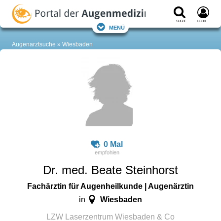
Suche
Login
Menü
Augenarztsuche
Wiesbaden
0 Mal
Dr. med. Beate Steinhorst
Fachärztin für Augenheilkunde | Augenärztin
Wiesbaden
in
LZW Laserzentrum Wiesbaden & Co