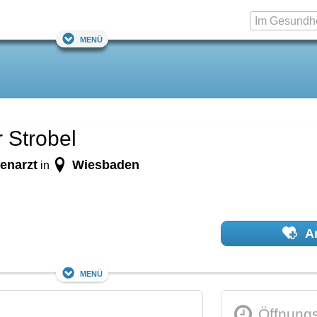
Menü
 Strobel
enarzt
Wiesbaden
in
Ar
Menü
Öffnungs