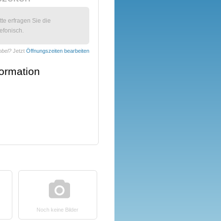
itte erfragen Sie die
efonisch.
obel?
Jetzt
Öffnungszeiten bearbeiten
formation
Noch keine Bilder