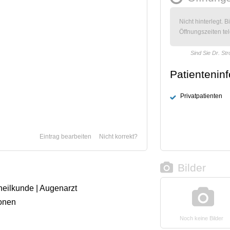
Nicht hinterlegt. B
Öffnungszeiten tel
Sind Sie Dr. Str
Patientenin
Privatpatienten
Eintrag bearbeiten
Nicht korrekt?
Bilder
heilkunde | Augenarzt
onen
Noch keine Bilder