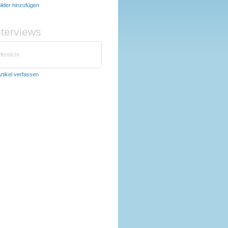
ilder hinzufügen
nterviews
fentlicht
rtikel verfassen