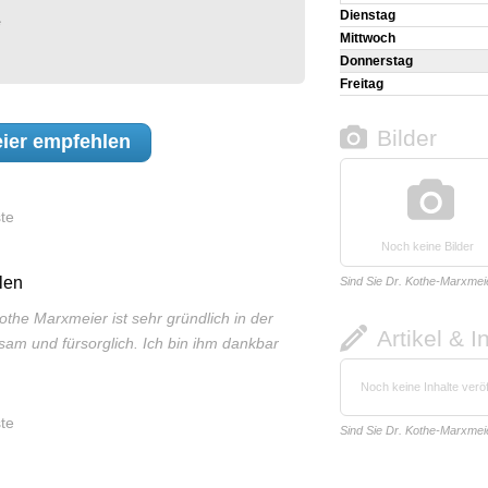
Dienstag
e
Mittwoch
Donnerstag
Freitag
Bilder
ier
empfehlen
te
Noch keine Bilder
len
Sind Sie Dr. Kothe-Marxmei
Kothe Marxmeier ist sehr gründlich in der
Artikel & I
sam und fürsorglich. Ich bin ihm dankbar
Noch keine Inhalte veröf
te
Sind Sie Dr. Kothe-Marxmei