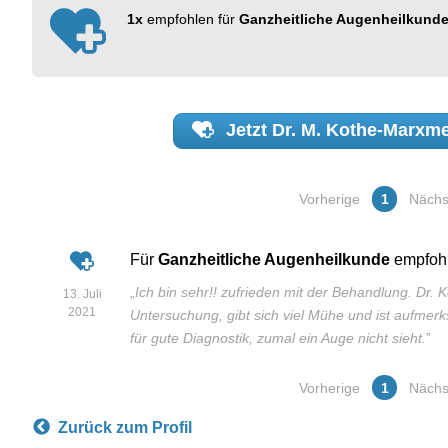
1x
empfohlen für
Ganzheitliche Augenheilkund
Jetzt
Dr. M. Kothe-Marxme
Vorherige
1
Nächs
Für
Ganzheitliche Augenheilkunde
empfoh
„
Ich bin sehr!! zufrieden mit der Behandlung. Dr. 
13. Juli
2021
Untersuchung, gibt sich viel Mühe und ist aufmerk
für gute Diagnostik, zumal ein Auge nicht sieht.
”
Vorherige
1
Nächs
Zurück zum Profil