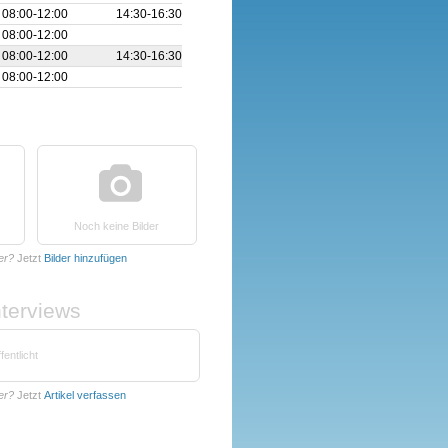
08:00‑12:00
14:30‑16:30
08:00‑12:00
08:00‑12:00
14:30‑16:30
08:00‑12:00
Noch keine Bilder
er?
Jetzt
Bilder hinzufügen
nterviews
fentlicht
er?
Jetzt
Artikel verfassen