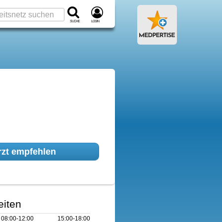
Suche
Login
zt empfehlen
eiten
08:00‑12:00
15:00‑18:00