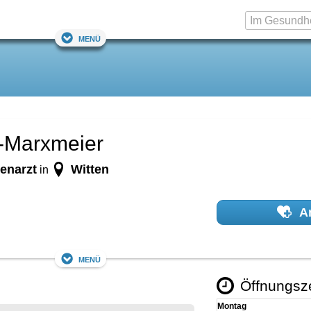
Menü
e-Marxmeier
enarzt
Witten
in
Ar
Menü
Öffnungsz
Montag