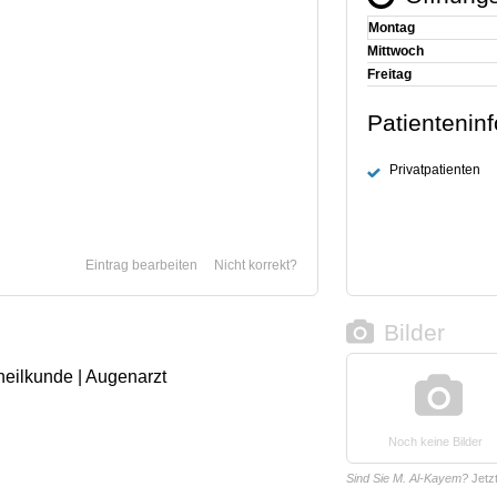
Montag
Mittwoch
Freitag
Patientenin
Privatpatienten
Eintrag bearbeiten
Nicht korrekt?
Bilder
heilkunde | Augenarzt
Noch keine Bilder
Sind Sie M. Al-Kayem?
Jetz