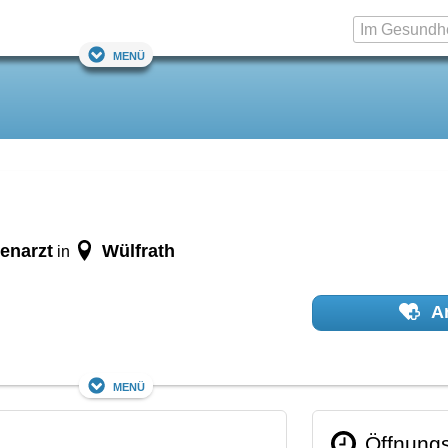
Menü
m
enarzt
Wülfrath
in
Ar
Menü
Öffnungs