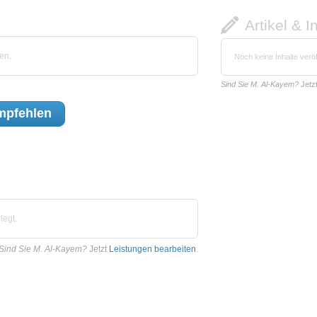
Artikel & I
en.
Noch keine Inhalte veröf
Sind Sie M. Al-Kayem?
Jetz
pfehlen
legt.
Sind Sie M. Al-Kayem?
Jetzt
Leistungen bearbeiten
.