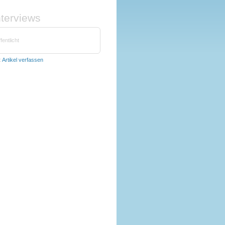
nterviews
fentlicht
t
Artikel verfassen