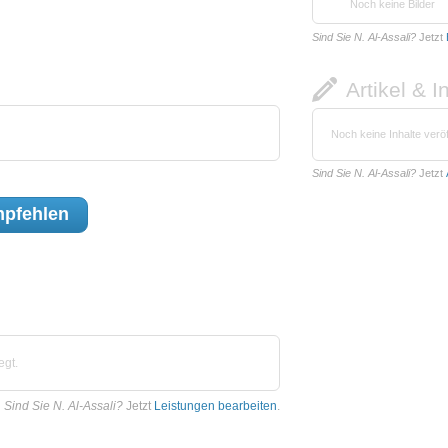
Noch keine Bilder
Sind Sie N. Al-Assali?
Jetzt
Artikel & I
Noch keine Inhalte veröf
Sind Sie N. Al-Assali?
Jetzt
pfehlen
egt.
Sind Sie N. Al-Assali?
Jetzt
Leistungen bearbeiten
.