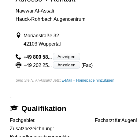
Nawwar Al-Assali
Hauck-Rohrbach Augencentrum
Morianstraße 32
42103 Wuppertal
Anzeigen
+49 800 58...
Anzeigen
+49 202 25...
(Fax)
Sind Sie N. Al-Assali?
Jetzt
E-Mail + Homepage hinzufügen
Qualifikation
Fachgebiet:
Facharzt für Augen
Zusatzbezeichnung:
-
Behandlungsschwerpunkte:
-