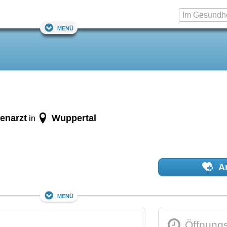
Menü
enarzt
Wuppertal
in
Ar
Menü
Öffnungs