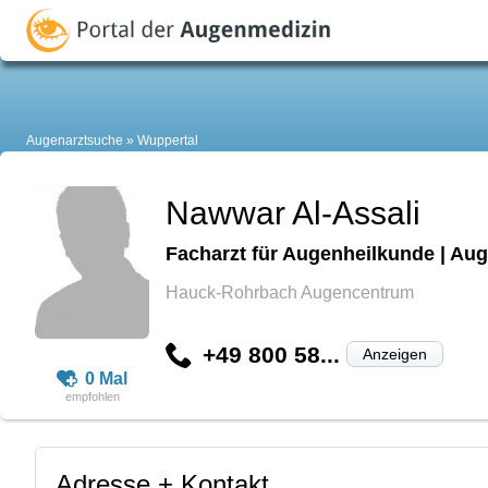
Augenarztsuche
Wuppertal
Nawwar Al-Assali
Facharzt für Augenheilkunde | Aug
Hauck-Rohrbach Augencentrum
+49 800 58...
Anzeigen
0 Mal
Adresse + Kontakt