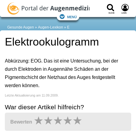
Suche
Login
Menü
Gesunde Augen
Augen-Lexikon
E
Elektrookulogramm
Abkürzung: EOG. Das ist eine Untersuchung, bei der
durch Elektroden in Augennähe Schäden an der
Pigmentschicht der Netzhaut des Auges festgestellt
werden können.
Letzte Aktualisierung am 11.09.2009.
War dieser Artikel hilfreich?
Bewerten