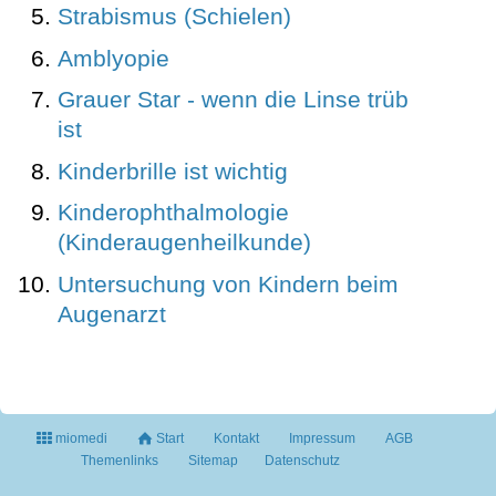
Strabismus (Schielen)
Amblyopie
Grauer Star - wenn die Linse trüb
ist
Kinderbrille ist wichtig
Kinderophthalmologie
(Kinderaugenheilkunde)
Untersuchung von Kindern beim
Augenarzt
miomedi
Start
Kontakt
Impressum
AGB
Themenlinks
Sitemap
Datenschutz