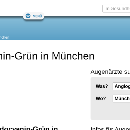
Menü
nchen
nin-Grün in München
Augenärzte s
Was?
Wo?
ndocyanin-Grün in
Infos für Auge