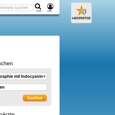
Suche
Login
uchen
närzte