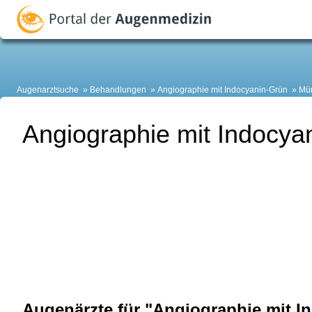
Augenarztsuche
Behandlungen
Angiographie mit Indocyanin-Grün
Mü
Angiographie mit Indocya
Augenärzte für "Angiographie mit I