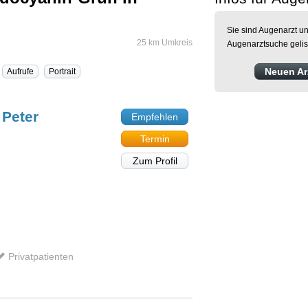
Sie sind Augenarzt un
25 km Umkreis
Augenarztsuche gelis
Neuen Arz
Aufrufe
Portrait
 Peter
Empfehlen
Termin
Zum Profil
Privatpatienten