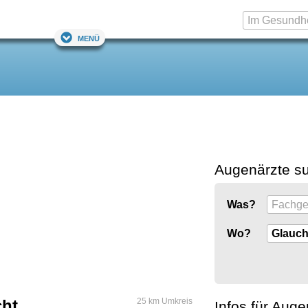
Menü
Augenärzte s
Was?
Wo?
cht
25 km Umkreis
Infos für Auge