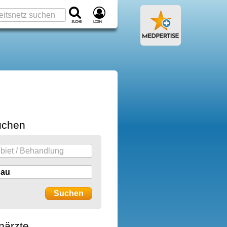
Suche
Login
uchen
närzte