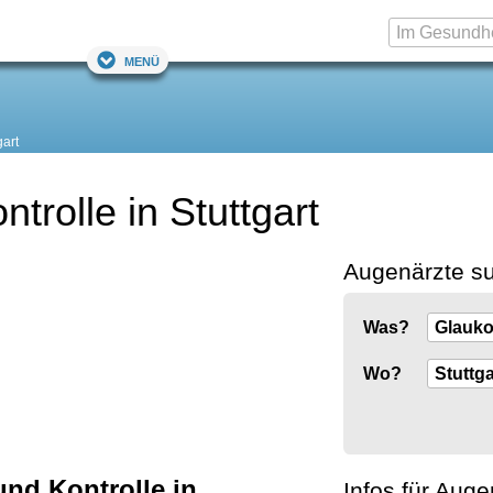
Menü
gart
rolle in Stuttgart
Augenärzte s
Was?
Wo?
nd Kontrolle in
Infos für Auge