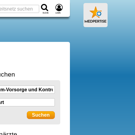
Suche
Login
uchen
närzte