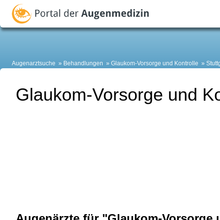
Augenarztsuche
Behandlungen
Glaukom-Vorsorge und Kontrolle
Stutt
Glaukom-Vorsorge und Kont
Augenärzte für "Glaukom-Vorsorge u