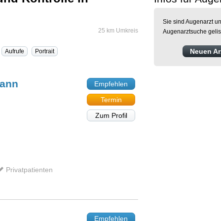
Sie sind Augenarzt un
25 km Umkreis
Augenarztsuche gelis
Neuen Arz
Aufrufe
Portrait
mann
Empfehlen
Termin
Zum Profil
Privatpatienten
Empfehlen