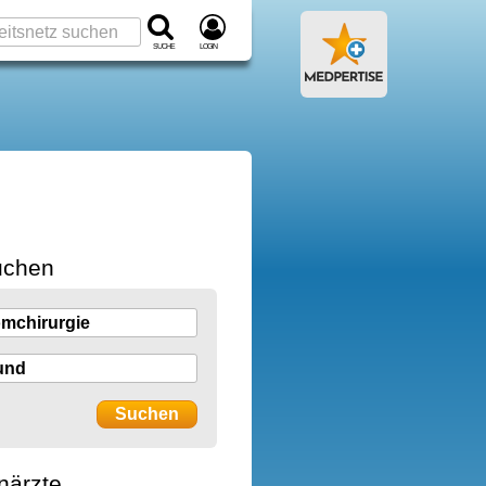
Suche
Login
uchen
närzte