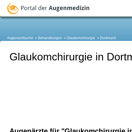
Augenarztsuche
Behandlungen
Glaukomchirurgie
Dortmund
Glaukomchirurgie in Dor
Augenärzte für "Glaukomchirurgie 