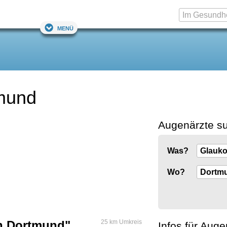
Menü
tmund
Augenärzte s
Was?
Wo?
in Dortmund"
25 km Umkreis
Infos für Auge