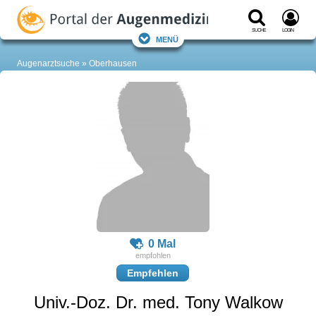
Suche
Login
Menü
Augenarztsuche
Oberhausen
0 Mal
Empfehlen
Univ.-Doz. Dr. med. Tony Walkow