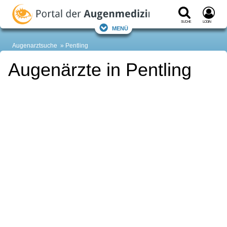
Suche
Login
Menü
Augenarztsuche
Pentling
Augenärzte in Pentling