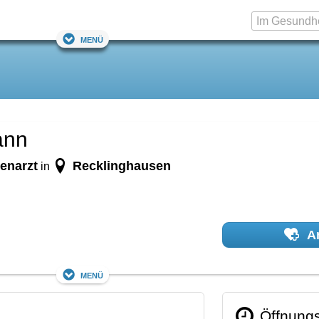
Menü
ann
enarzt
Recklinghausen
in
Ar
Menü
Öffnungs