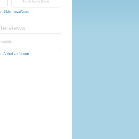
Noch keine Bilder
zt
Bilder hinzufügen
nterviews
fentlicht
zt
Artikel verfassen