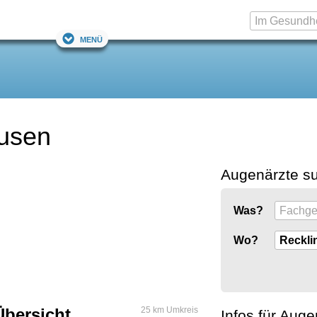
Menü
ausen
Augenärzte s
Was?
Wo?
Übersicht
25 km Umkreis
Infos für Auge