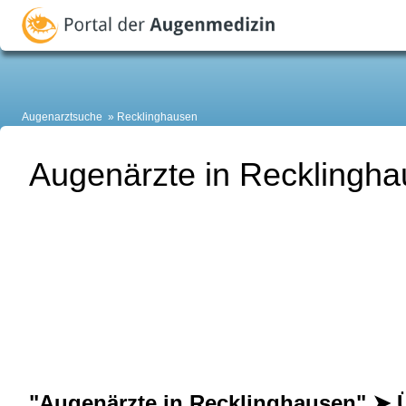
Augenarztsuche
Recklinghausen
Augenärzte in Recklingh
"Augenärzte in Recklinghausen" ➤ 