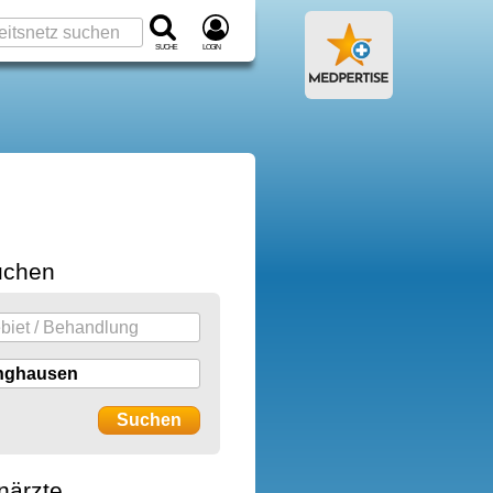
Suche
Login
uchen
närzte