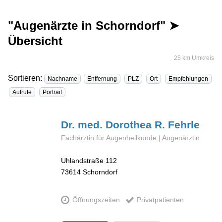
"Augenärzte in Schorndorf" ➤
Übersicht
25 km Umkreis
Sortieren:
Nachname
Entfernung
PLZ
Ort
Empfehlungen
Aufrufe
Portrait
Dr. med. Dorothea R.
Fehrle
Fachärztin für Augenheilkunde | Augenärztin
Uhlandstraße 112
73614
Schorndorf
Öffnungszeiten
Privatpatienten