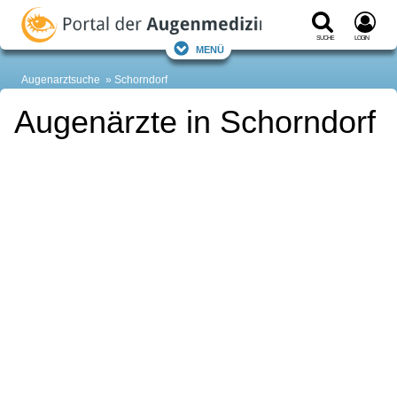
Suche
Login
Menü
Augenarztsuche
Schorndorf
Augenärzte in Schorndorf