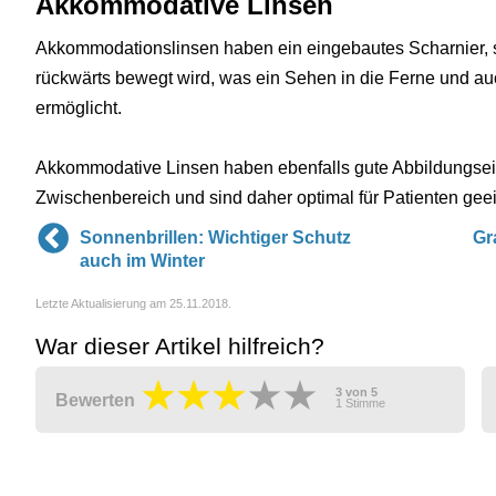
Akkommodative Linsen
Akkommodationslinsen haben ein eingebautes Scharnier, 
rückwärts bewegt wird, was ein Sehen in die Ferne und a
ermöglicht.
Akkommodative Linsen haben ebenfalls gute Abbildungsei
Zwischenbereich und sind daher optimal für Patienten geeig
Sonnenbrillen: Wichtiger Schutz
Gr
auch im Winter
Letzte Aktualisierung am 25.11.2018.
War dieser Artikel hilfreich?
3
von
5
Bewerten
1
Stimme