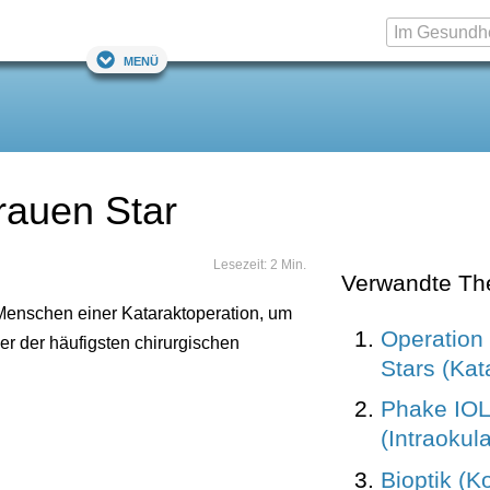
Menü
rauen Star
Lesezeit: 2 Min.
Verwandte T
 Menschen einer Kataraktoperation, um
Operation
ner der häufigsten chirurgischen
Stars (Kat
Phake IOL
(Intraokula
Bioptik (K