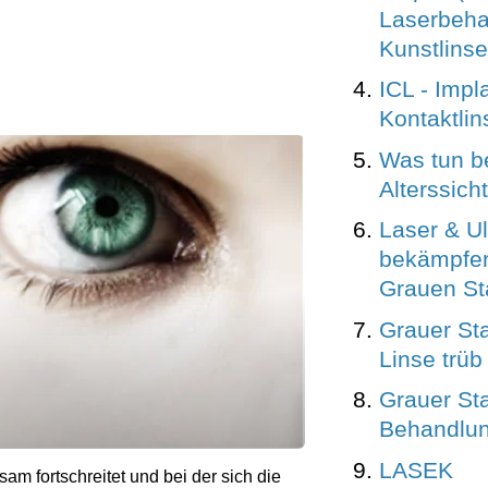
Laserbeha
Kunstlinse
ICL - Impl
Kontaktlin
Was tun b
Alterssicht
Laser & Ul
bekämpfen
Grauen St
Grauer Sta
Linse trüb 
Grauer St
Behandlun
LASEK
sam fortschreitet und bei der sich die