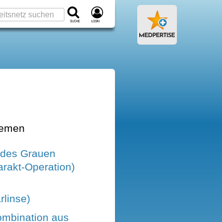
Suche
Login
hemen
 des Grauen
arakt-Operation)
rlinse)
ombination aus