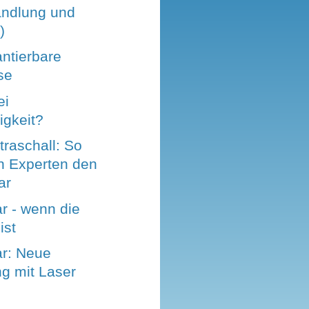
ndlung und
)
antierbare
se
ei
igkeit?
traschall: So
 Experten den
ar
r - wenn die
ist
ar: Neue
g mit Laser