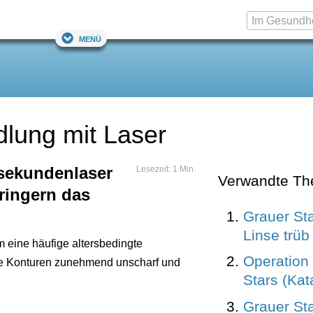
Menü
lung mit Laser
sekundenlaser
Lesezeit: 1 Min.
Verwandte T
ringern das
Grauer Sta
Linse trüb 
m eine häufige altersbedingte
Operation
die Konturen zunehmend unscharf und
Stars (Kat
Grauer Sta