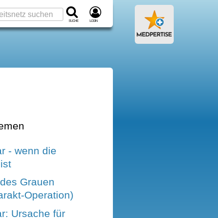
Suche
Login
hemen
r - wenn die
ist
 des Grauen
arakt-Operation)
r: Ursache für