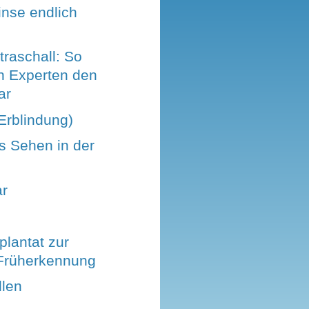
inse endlich
traschall: So
 Experten den
ar
(Erblindung)
s Sehen in der
ar
lantat zur
Früherkennung
llen