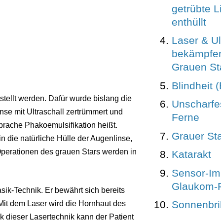
getrübte L
enthüllt
Laser & Ul
bekämpfen
Grauen St
Blindheit 
stellt werden. Dafür wurde bislang die
Unscharfe
inse mit Ultraschall zertrümmert und
Ferne
prache Phakoemulsifikation heißt.
Grauer St
in die natürliche Hülle der Augenlinse,
perationen des grauen Stars werden in
Katarakt
Sensor-Imp
Glaukom-
ik-Technik. Er bewährt sich bereits
Sonnenbri
 Mit dem Laser wird die Hornhaut des
k dieser Lasertechnik kann der Patient