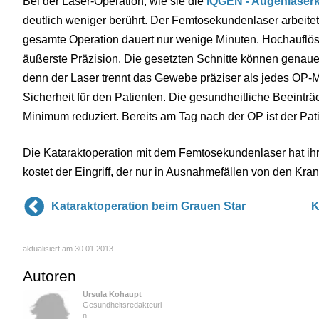
Bei der Laser-Operation, wie sie die
iQGEN - Augenlaserkl
deutlich weniger berührt. Der Femtosekundenlaser arbeitet
gesamte Operation dauert nur wenige Minuten. Hochauflö
äußerste Präzision. Die gesetzten Schnitte können genauer
denn der Laser trennt das Gewebe präziser als jedes OP-M
Sicherheit für den Patienten. Die gesundheitliche Beeinträc
Minimum reduziert. Bereits am Tag nach der OP ist der Pati
Die Kataraktoperation mit dem Femtosekundenlaser hat ih
kostet der Eingriff, der nur in Ausnahmefällen von den Kra
Kataraktoperation beim Grauen Star
K
aktualisiert am 30.01.2013
Autoren
Ursula Kohaupt
Gesundheitsredakteuri
n