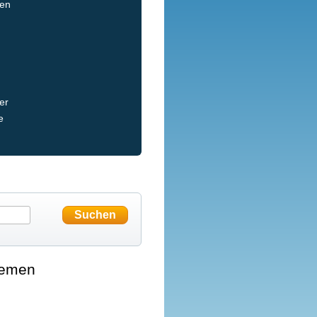
len
er
e
hemen