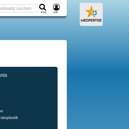
Suche
Login
hnis
s
on
atoplastik