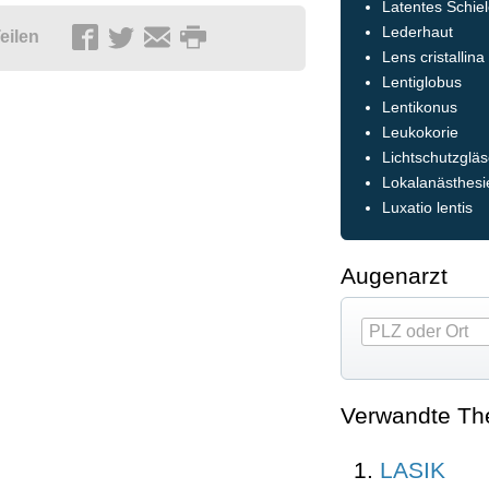
Latentes Schie
Lederhaut
eilen
Lens cristallina
Lentiglobus
Lentikonus
Leukokorie
Lichtschutzgläs
Lokalanästhesi
Luxatio lentis
Augenarzt
Verwandte T
LASIK