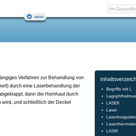
Menü
 gängiges Verfahren zur Behandlung von
Inhaltsverzeic
igkeit) durch eine Laserbehandlung der
Begriffe mit L
abgeklappt, dann die Hornhaut durch
Lagophthalmu
n wird, und schließlich der Deckel
LASEK
Laser
Laserkoagulati
Laserthermoker
LASIK