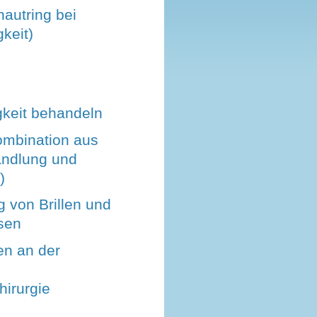
autring bei
gkeit)
gkeit behandeln
ombination aus
ndlung und
)
 von Brillen und
sen
en an der
hirurgie