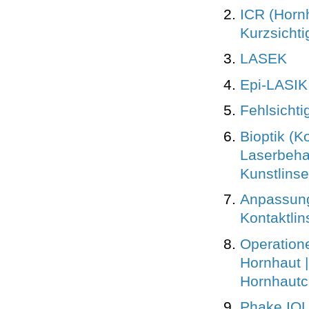
ICR (Hornh
Kurzsichti
LASEK
Epi-LASIK
Fehlsichti
Bioptik (K
Laserbeha
Kunstlinse
Anpassung
Kontaktlin
Operation
Hornhaut |
Hornhautc
Phake IOL