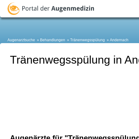
Augenarztsuche
Behandlungen
Tränenwegsspülung
Andernach
Tränenwegsspülung in A
Augenärzte für "Tränenwegsspülung