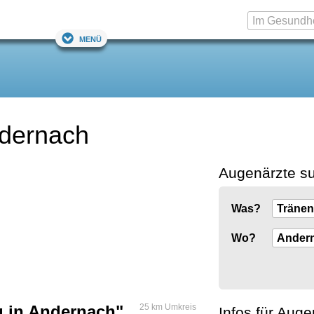
Menü
ndernach
Augenärzte s
Was?
Wo?
 in Andernach"
25 km Umkreis
Infos für Auge