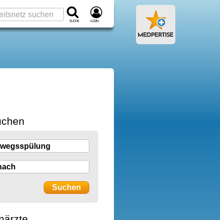
Suche
Login
uchen
närzte