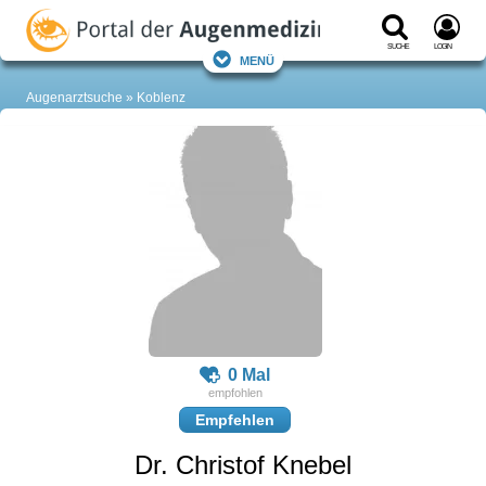
Suche
Login
Menü
Augenarztsuche
Koblenz
0 Mal
Empfehlen
Dr. Christof Knebel