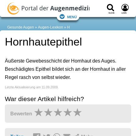
Suche
Login
Menü
Gesunde Augen
Augen-Lexikon
H
Hornhautepithel
Äußerste Gewebesschicht der Hornhaut des Auges.
Beschädigtes Epithel bildet sich an der Hornhaut in aller
Regel rasch von selbst wieder.
Letzte Aktualisierung am 11.09.2009.
War dieser Artikel hilfreich?
Bewerten