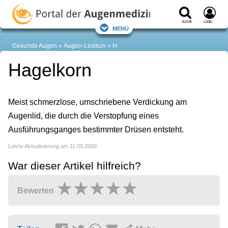
Suche
Login
Menü
Gesunde Augen
Augen-Lexikon
H
Hagelkorn
Meist schmerzlose, umschriebene Verdickung am
Augenlid, die durch die Verstopfung eines
Ausführungsganges bestimmter Drüsen entsteht.
Letzte Aktualisierung am 11.09.2009.
War dieser Artikel hilfreich?
Bewerten