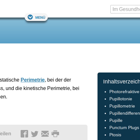
Menü
statische
Perimetrie
, bei der der
Inhaltsverzeic
 und die kinetische Perimetrie, bei
Photorefraktiv
gen.
Pupillotonie
Pupillometrie
Pupillendiffere
Pupille
Punctum Plugs
eilen
Ptosis