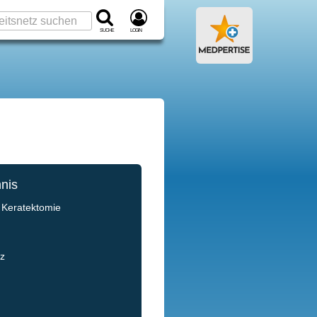
Suche
Login
hnis
e Keratektomie
nz