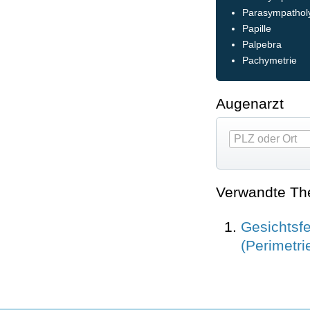
Parasympatholy
Papille
Palpebra
Pachymetrie
Augenarzt
Verwandte T
Gesichtsf
(Perimetri