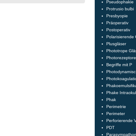
Pseudophakie
Protrusio bulbi
Presbyopie
Präoperativ
Postoperativ
Polarisierende
Plusgläser
Phototrope Glä
Photorezeptor
Begriffe mit P
Photodynamisc
Photokoagulati
Phakoemulsifik
Phake Intraokul
Phak
Perimetrie
Perimeter
Perforierende 
PDT
Parasympathom