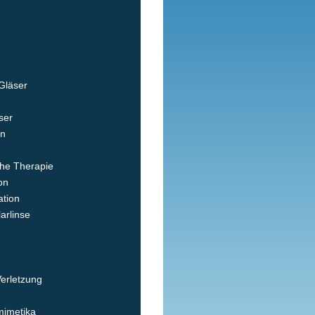
 Gläser
ser
en
he Therapie
on
ation
arlinse
Verletzung
imetika