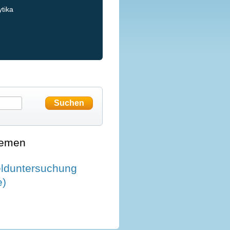
tika
hemen
elduntersuchung
e)