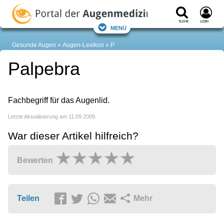
Suche
Login
Menü
Gesunde Augen
Augen-Lexikon
P
Palpebra
Fachbegriff für das Augenlid.
Letzte Aktualisierung am 11.09.2009.
War dieser Artikel hilfreich?
Bewerten
Teilen
Mehr