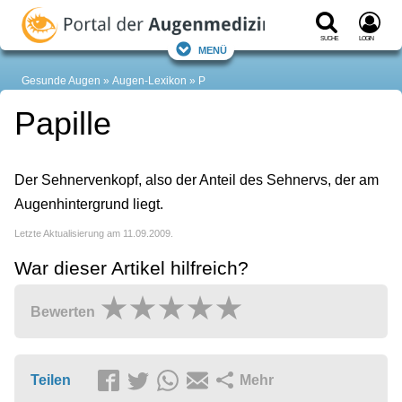
Suche
Login
Menü
Gesunde Augen
Augen-Lexikon
P
Papille
Der Sehnervenkopf, also der Anteil des Sehnervs, der am
Augenhintergrund liegt.
Letzte Aktualisierung am 11.09.2009.
War dieser Artikel hilfreich?
Bewerten
Teilen
Mehr