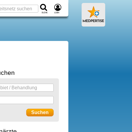
Suche
Login
uchen
närzte