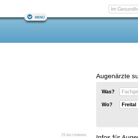
Menü
Augenärzte s
Was?
Wo?
25 km Umkreis
Infos für Auge