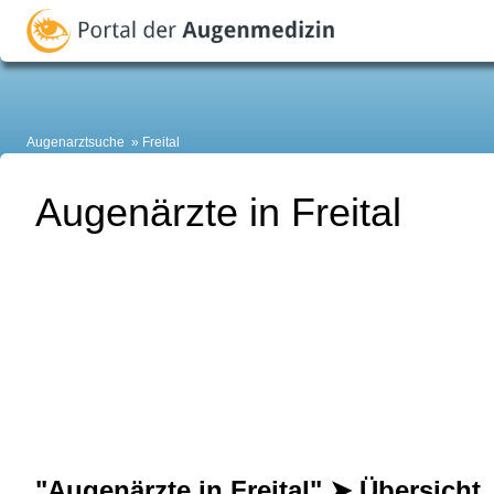
Augenarztsuche
Freital
Augenärzte in Freital
"Augenärzte in Freital" ➤ Übersicht